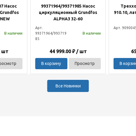
87 Насос
99371964/99371985 Насос
Треххо
Grundfos
циркуляционный Grundfos
910.10, л
 NEW
ALPHA3 32-60
Арт.
Арт. 909004
В наличии
В наличии
99371964/993719
85
/ шт
44 999.00 ₽ / шт
65
росмотр
В корзину
Просмотр
В корзи
Все Новинки