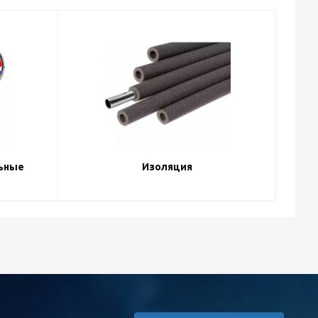
ьные
Изоляция