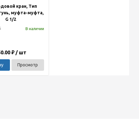
довой кран, Тип
атунь, муфта-муфта,
G 1/2
В наличии
5
0.00 ₽ / шт
ну
Просмотр