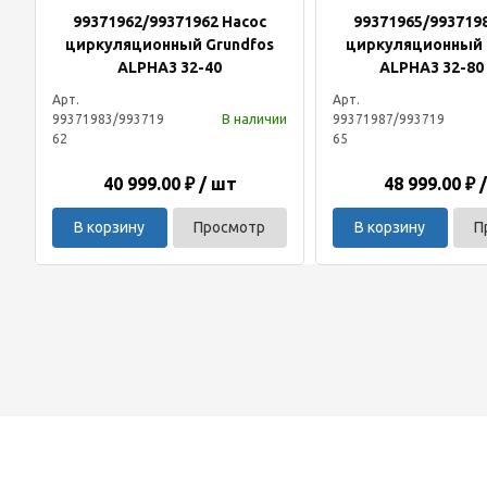
99371962/99371962 Насос
99371965/993719
циркуляционный Grundfos
циркуляционный 
ALPHA3 32-40
ALPHA3 32-80
Арт.
Арт.
В наличии
99371983/993719
99371987/993719
62
65
40 999.00 ₽ / шт
48 999.00 ₽ 
В корзину
Просмотр
В корзину
П