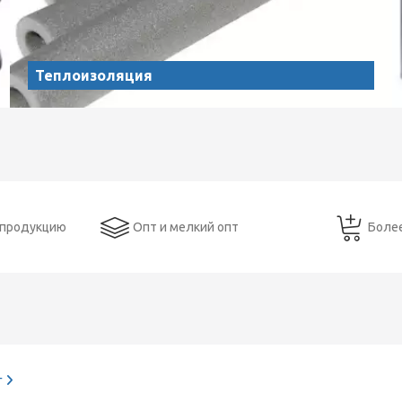
Теплоизоляция
 продукцию
Опт и мелкий опт
Боле
г