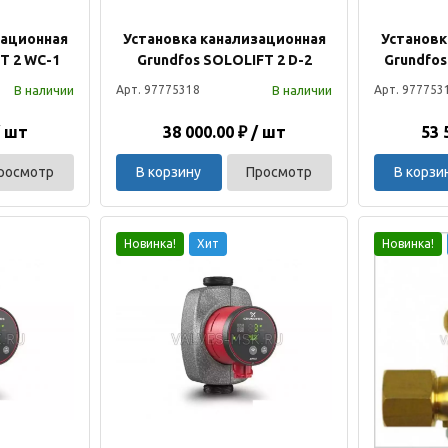
зационная
Установка канализационная
Установк
T 2 WC-1
Grundfos SOLOLIFT 2 D-2
Grundfos
В наличии
В наличии
Арт. 97775318
Арт. 977753
/ шт
38 000.00 ₽ / шт
53 
росмотр
В корзину
Просмотр
В корзи
Новинка!
Хит
Новинка!