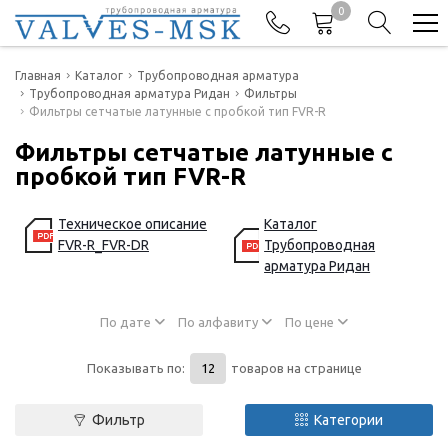
0
Телефоны
Главная
Каталог
Трубопроводная арматура
Трубопроводная арматура Ридан
Фильтры
Фильтры сетчатые латунные с пробкой тип FVR-R
+7(977) 474-62-50
Отдел продаж
Фильтры сетчатые латунные с
пробкой тип FVR-R
Техническое описание
Каталог
FVR-R_FVR-DR
Трубопроводная
арматура Ридан
По дате
По алфавиту
По цене
Показывать по:
товаров на странице
Фильтр
Категории