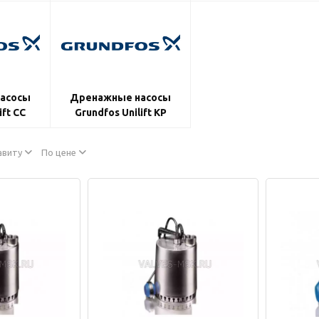
асосы
Дренажные насосы
ift CC
Grundfos Unilift KP
авиту
По цене