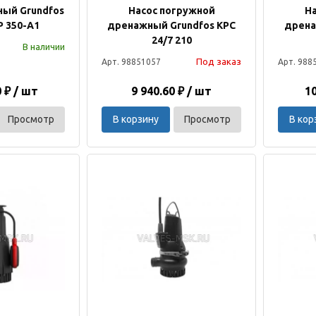
ный Grundfos
Насос погружной
Н
P 350-A1
дренажный Grundfos KPC
дрена
24/7 210
В наличии
Под заказ
Арт. 98851057
Арт. 988
0 ₽ / шт
9 940.60 ₽ / шт
10
Просмотр
В корзину
Просмотр
В кор