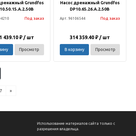
дренажный Grundfos
Насос дренажный Grundfos
10.50.15.A.2.50B
DP10.65.26.A.2.50B
Под заказ
Под заказ
04210
Арт. 96106544
1 439.10 ₽ / шт
314 359.40 ₽ / шт
зину
Просмотр
В корзину
Просмотр
7
»
Использование материалов сайта только с
разрешения владельца.