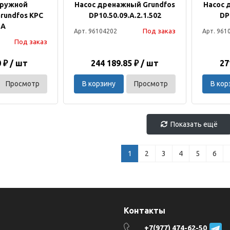
гружной
Насос дренажный Grundfos
Насос 
rundfos KPC
DP10.50.09.A.2.1.502
DP
 A
Под заказ
Арт. 96104202
Арт. 961
Под заказ
0 ₽ / шт
244 189.85 ₽ / шт
27
Просмотр
В корзину
Просмотр
В кор
Показать ещё
1
2
3
4
5
6
я
Контакты
+7(977) 474-62-50