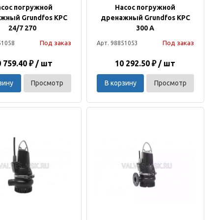
асос погружной
Насос погружной
жный Grundfos KPC
дренажный Grundfos KPC
24/7 270
300 A
Под заказ
Под заказ
51058
Арт. 98851053
 759.40 ₽ / шт
10 292.50 ₽ / шт
зину
Просмотр
В корзину
Просмотр