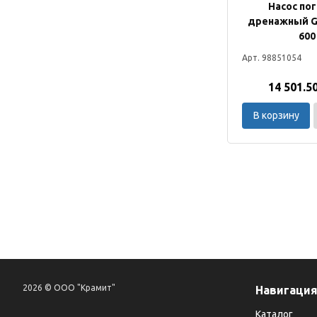
Насос по
дренажный G
600
Арт. 98851054
14 501.5
В корзину
2026 © ООО "Крамит"
Навигаци
Каталог