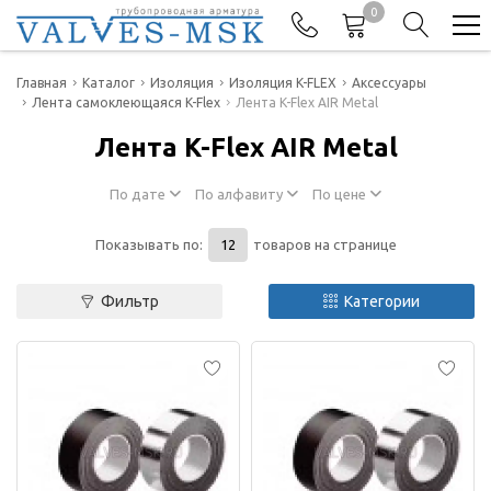
0
Телефоны
Главная
Каталог
Изоляция
Изоляция K-FLEX
Аксессуары
Лента самоклеющаяся K-Flex
Лента K-Flex AIR Metal
+7(977) 474-62-50
Лента K-Flex AIR Metal
Отдел продаж
По дате
По алфавиту
По цене
Показывать по:
товаров на странице
Фильтр
Категории