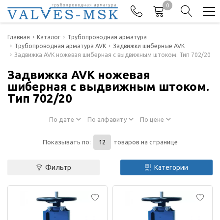
0
Телефоны
Главная
Каталог
Трубопроводная арматура
Трубопроводная арматура AVK
Задвижки шиберные AVK
Задвижка AVK ножевая шиберная с выдвижным штоком. Тип 702/20
+7(977) 474-62-50
Отдел продаж
Задвижка AVK ножевая
шиберная с выдвижным штоком.
Тип 702/20
По дате
По алфавиту
По цене
Показывать по:
товаров на странице
Фильтр
Категории