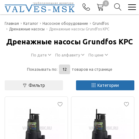
0
Телефоны
Главная
Каталог
Насосное оборудование
Grundfos
Дренажные насосы
Дренажные насосы Grundfos KPC
+7(977) 474-62-50
Дренажные насосы Grundfos KPC
Отдел продаж
По дате
По алфавиту
По цене
Показывать по:
товаров на странице
Фильтр
Категории