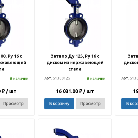
00, Ру 16 с
Затвор Ду 125, Ру 16 с
Затв
ержавеющей
диском из нержавеющей
диско
ли
стали
В наличии
В наличии
Арт. 51300125
Арт. 513
0 ₽ / шт
16 031.00 ₽ / шт
19
Просмотр
В корзину
Просмотр
В кор