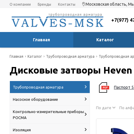
Московская область, Мы
О компании
Бренды
Контакты
+7(977) 4
Главная
Каталог
Главная
Каталог
Трубопроводная арматура
Трубопроводная ар
Дисковые затворы Heven 
Трубопроводная арматура
Паспорт 
Насосное оборудование
По дате
По алф
Контрольно-измерительные приборы
РОСМА
Изоляция