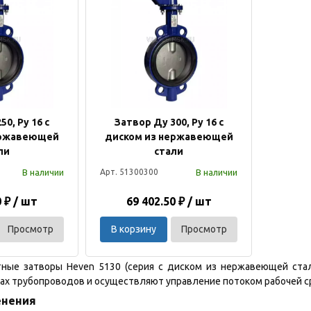
50, Ру 16 с
Затвор Ду 300, Ру 16 с
ержавеющей
диском из нержавеющей
ли
стали
В наличии
В наличии
Арт. 51300300
0 ₽ / шт
69 402.50 ₽ / шт
Просмотр
В корзину
Просмотр
ные затворы Heven 5130 (серия с диском из нержавеющей стал
ах трубопроводов и осуществляют управление потоком рабочей ср
енения