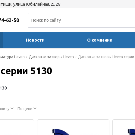
тищи, улица Юбилейная, д. 28
74-62-50
Новости
О компании
матура Heven
Дисковые затворы Heven
Дисковые затворы Heven серии
серии 5130
5130
авиту
По цене