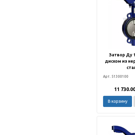
Затвор Ду 1
диском из н
ста
Арт. 51300100
11 730.0
В корзину