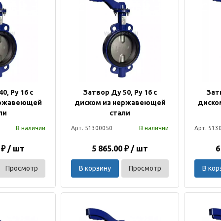
0, Ру 16 с
Затвор Ду 50, Ру 16 с
Затв
ержавеющей
диском из нержавеющей
диско
ли
стали
В наличии
В наличии
Арт. 51300050
Арт. 513
 ₽ / шт
5 865.00 ₽ / шт
6
Просмотр
В корзину
Просмотр
В кор