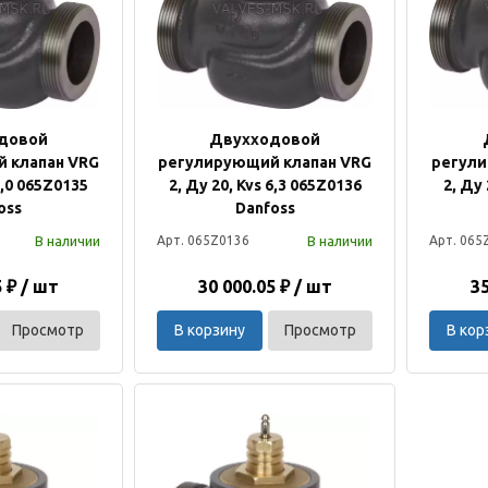
довой
Двухходовой
 клапан VRG
регулирующий клапан VRG
регули
4,0 065Z0135
2, Ду 20, Kvs 6,3 065Z0136
2, Ду
oss
Danfoss
В наличии
В наличии
Арт. 065Z0136
Арт. 065
5 ₽ / шт
30 000.05 ₽ / шт
35
Просмотр
В корзину
Просмотр
В кор