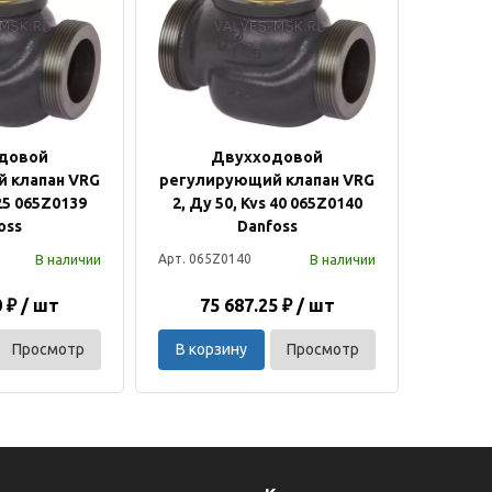
довой
Двухходовой
 клапан VRG
регулирующий клапан VRG
 25 065Z0139
2, Ду 50, Kvs 40 065Z0140
oss
Danfoss
В наличии
В наличии
Арт. 065Z0140
0 ₽ / шт
75 687.25 ₽ / шт
Просмотр
В корзину
Просмотр