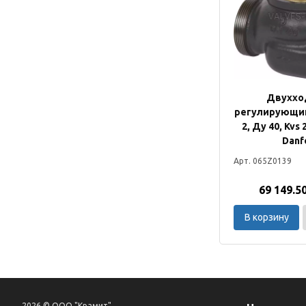
Двуххо
регулирующий
2, Ду 40, Kvs
Danf
Арт. 065Z0139
69 149.5
В корзину
2026 © ООО "Крамит"