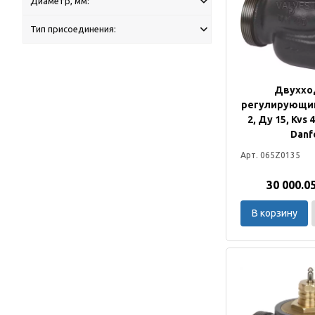
Диаметр, мм:
Тип присоединения:
Двуххо
регулирующий
2, Ду 15, Kvs 
Danf
Арт. 065Z0135
30 000.0
В корзину