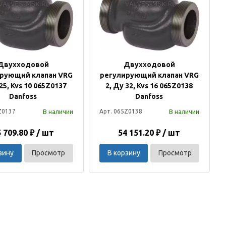
Двухходовой
Двухходовой
рующий клапан VRG
регулирующий клапан VRG
 25, Kvs 10 065Z0137
2, Ду 32, Kvs 16 065Z0138
Danfoss
Danfoss
В наличии
В наличии
Z0137
Арт. 065Z0138
 709.80 ₽ / шт
54 151.20 ₽ / шт
зину
Просмотр
В корзину
Просмотр