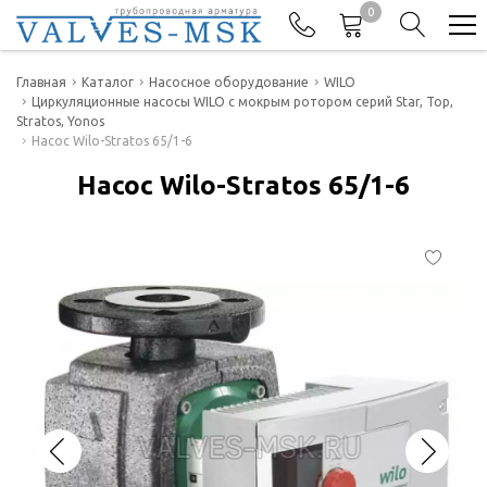
0
Телефоны
Главная
Каталог
Насосное оборудование
WILO
Циркуляционные насосы WILO с мокрым ротором серий Star, Top,
Stratos, Yonos
+7(977) 474-62-50
Насос Wilo-Stratos 65/1-6
Отдел продаж
Насос Wilo-Stratos 65/1-6