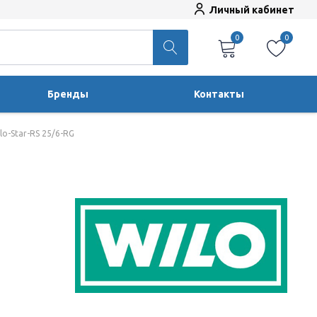
Личный кабинет
0
0
Бренды
Контакты
lo-Star-RS 25/6-RG