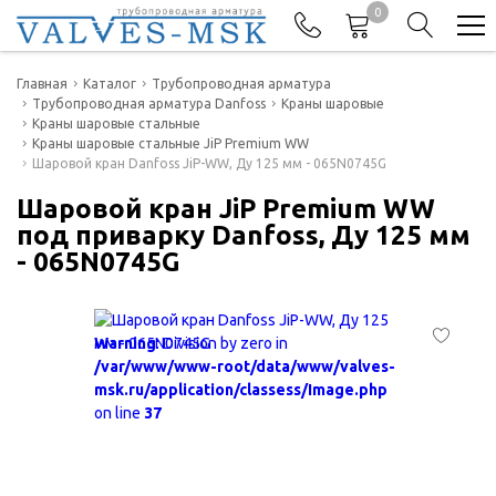
0
Телефоны
Главная
Каталог
Трубопроводная арматура
Трубопроводная арматура Danfoss
Краны шаровые
Краны шаровые стальные
+7(977) 474-62-50
Краны шаровые стальные JiP Premium WW
Отдел продаж
Шаровой кран Danfoss JiP-WW, Ду 125 мм - 065N0745G
Шаровой кран JiP Premium WW
под приварку Danfoss, Ду 125 мм
- 065N0745G
Warning
: Division by zero in
/var/www/www-root/data/www/valves-
msk.ru/application/classess/Image.php
on line
37