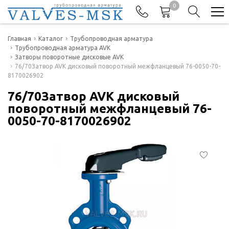
0
Телефоны
Главная
Каталог
Трубопроводная арматура
Трубопроводная арматура AVK
Затворы поворотные дисковые AVK
+7(977) 474-62-50
76/70Затвор AVK дисковый поворотный межфланцевый 76-0050-70-
Отдел продаж
8170026902
76/70Затвор AVK дисковый
поворотный межфланцевый 76-
0050-70-8170026902