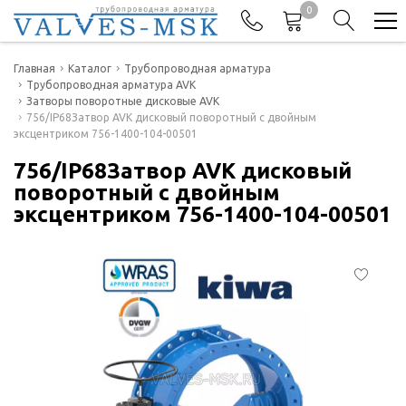
0
Телефоны
Главная
Каталог
Трубопроводная арматура
Трубопроводная арматура AVK
Затворы поворотные дисковые AVK
+7(977) 474-62-50
756/IP68Затвор AVK дисковый поворотный с двойным
Отдел продаж
эксцентриком 756-1400-104-00501
756/IP68Затвор AVK дисковый
поворотный с двойным
эксцентриком 756-1400-104-00501