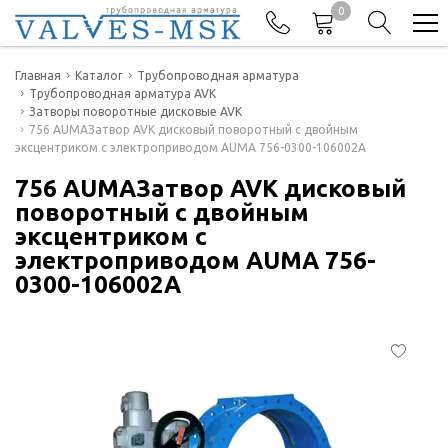
0
Телефоны
Главная
Каталог
Трубопроводная арматура
Трубопроводная арматура AVK
Затворы поворотные дисковые AVK
+7(977) 474-62-50
756 AUMAЗатвор AVK дисковый поворотный с двойным
Отдел продаж
эксцентриком с электроприводом AUMA 756-0300-106002A
756 AUMAЗатвор AVK дисковый
поворотный с двойным
эксцентриком с
электроприводом AUMA 756-
0300-106002A