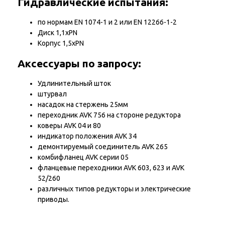
Гидравлические испытания:
по нормам EN 1074-1 и 2 или EN 12266-1-2
Диск 1,1xPN
Корпус 1,5xPN
Аксессуары по запросу:
Удлинительный шток
штурвал
насадок на стержень 25мм
переходник AVK 756 на стороне редуктора
коверы AVK 04 и 80
индикатор положения AVK 34
демонтируемый соединитель AVK 265
комбифланец AVK серии 05
фланцевые переходники AVK 603, 623 и AVK
52/260
различных типов редукторы и электрические
приводы.