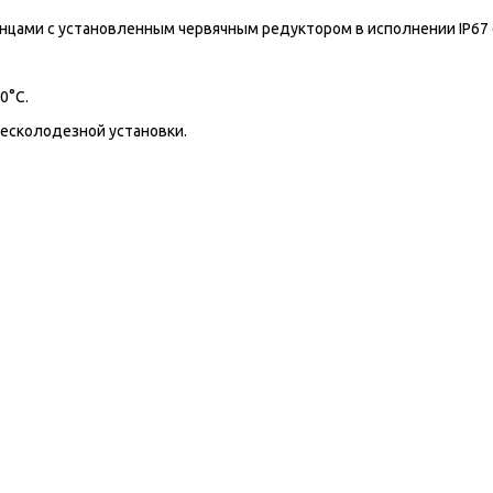
анцами с установленным червячным редуктором в исполнении IP67 
0°С.
бесколодезной установки.