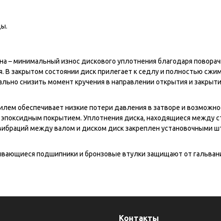
ды.
 – минимальный износ дискового уплотнения благодаря поворачив
я. В закрытом состоянии диск прилегает к седлу и полностью сжи
ально снизить момент кручения в направлении открытия и закрыти
илем обеспечивает низкие потери давления в затворе и возможно
я эпоксидным покрытием. Уплотнения диска, находящиеся между с
 вибраций между валом и диском диск закреплен установочными 
ывающиеся подшипники и бронзовые втулки защищают от гальвани
я
Контакты