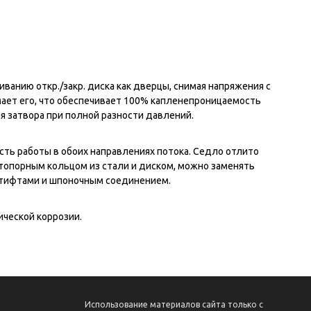
анию откр./закр. диска как дверцы, снимая напряжения с
мает его, что обеспечивает 100% капленепроницаемость
я затвора при полной разности давлений.
сть работы в обоих направлениях потока. Седло отлито
топорным кольцом из стали и диском, можно заменять
штифтами и шпоночным соединением.
ческой коррозии.
Использование материалов сайта только с