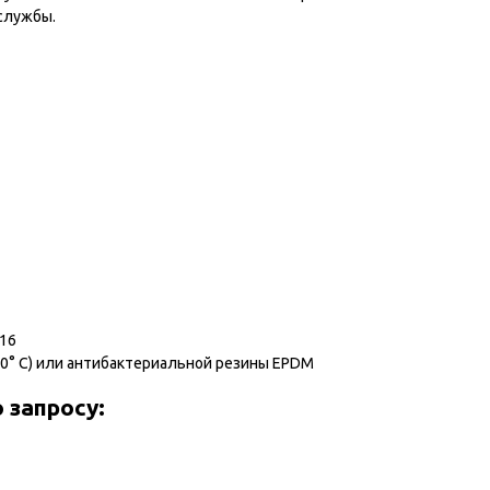
я службы.
316
 220° С) или антибактериальной резины EPDM
запросу: