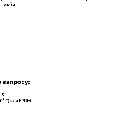
я службы.
запросу:
316
20° С) или EPDM