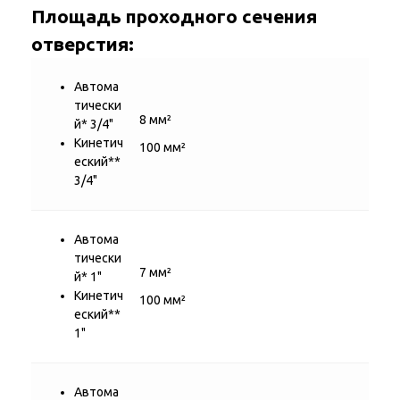
Площадь проходного сечения
отверстия:
Автома
тически
8 мм²
й* 3/4"
Кинетич
100 мм²
еский**
3/4"
Автома
тически
7 мм²
й* 1"
Кинетич
100 мм²
еский**
1"
Автома