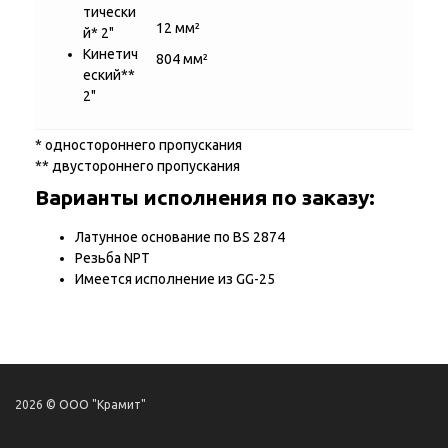
тически
12 мм²
й* 2"
Кинетич
804 мм²
еский**
2"
* одностороннего пропускания
** двустороннего пропускания
Варианты исполнения по заказу:
Латунное основание по BS 2874
Резьба NPT
Имеется исполнение из GG-25
2026 © ООО "Крамит"