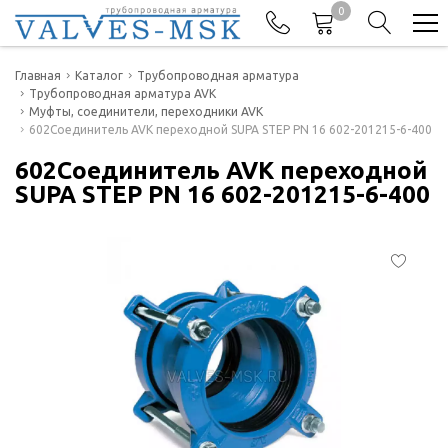
0
Телефоны
Главная
Каталог
Трубопроводная арматура
Трубопроводная арматура AVK
Муфты, соединители, переходники AVK
+7(977) 474-62-50
602Соединитель AVK переходной SUPA STEP PN 16 602-201215-6-400
Отдел продаж
602Соединитель AVK переходной
SUPA STEP PN 16 602-201215-6-400