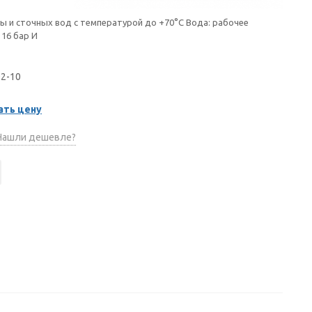
ы и сточных вод с температурой до +70°С Вода: рабочее
 16 бар И
92-10
ать цену
ашли дешевле?