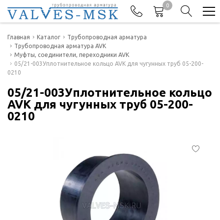
0
Телефоны
Главная
Каталог
Трубопроводная арматура
Трубопроводная арматура AVK
Муфты, соединители, переходники AVK
+7(977) 474-62-50
05/21-003Уплотнительное кольцо AVK для чугунных труб 05-200-
Отдел продаж
0210
05/21-003Уплотнительное кольцо
AVK для чугунных труб 05-200-
0210