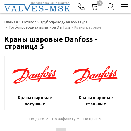
0
Телефоны
Главная
Каталог
Трубопроводная арматура
Трубопроводная арматура Danfoss
Краны шаровые
+7(977) 474-62-50
Краны шаровые Danfoss -
Отдел продаж
страница 5
Краны шаровые
Краны шаровые
латунные
стальные
По дате
По алфавиту
По цене